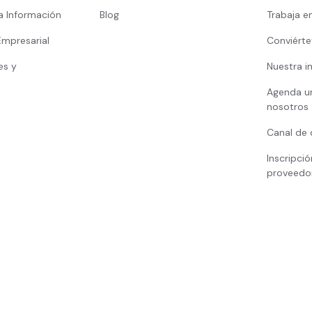
a Información
Blog
Trabaja e
Empresarial
Conviérte
es y
Nuestra i
Agenda u
nosotros
Canal de 
Inscripci
proveedo