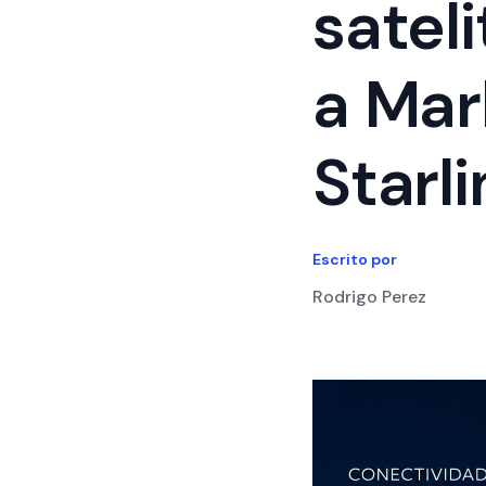
satel
a Mar
Starli
Escrito por
Rodrigo Perez