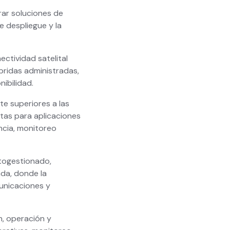
rar soluciones de
e despliegue y la
ctividad satelital
íbridas administradas,
ibilidad.
te superiores a las
ptas para aplicaciones
ncia, monitoreo
utogestionado,
da, donde la
municaciones y
n, operación y