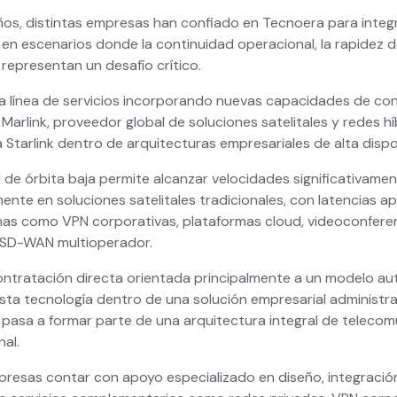
ños, distintas empresas han confiado en Tecnoera para integ
l en escenarios donde la continuidad operacional, la rapidez d
representan un desafío crítico.
 línea de servicios incorporando nuevas capacidades de cone
Marlink, proveedor global de soluciones satelitales y redes h
 Starlink dentro de arquitecturas empresariales de alta dispon
l de órbita baja permite alcanzar velocidades significativamen
mente en soluciones satelitales tradicionales, con latencias a
as como VPN corporativas, plataformas cloud, videoconfere
 SD-WAN multioperador.
ontratación directa orientada principalmente a un modelo a
ta tecnología dentro de una solución empresarial administra
l pasa a formar parte de una arquitectura integral de teleco
al.
presas contar con apoyo especializado en diseño, integració