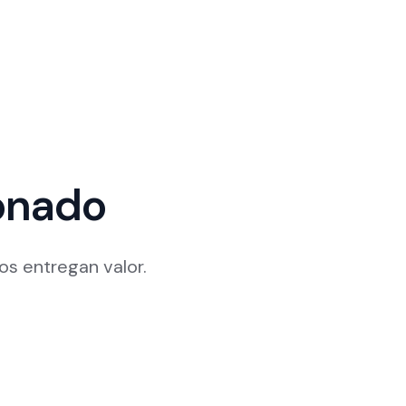
onado
s entregan valor.