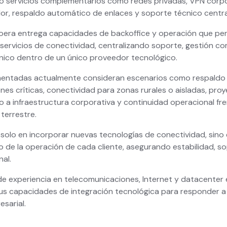
o servicios complementarios como redes privadas, VPN corpo
or, respaldo automático de enlaces y soporte técnico centra
era entrega capacidades de backoffice y operación que permi
 servicios de conectividad, centralizando soporte, gestión co
co dentro de un único proveedor tecnológico.
mentadas actualmente consideran escenarios como respaldo 
nes críticas, conectividad para zonas rurales o aisladas, pro
a infraestructura corporativa y continuidad operacional fre
terrestre.
solo en incorporar nuevas tecnologías de conectividad, sino 
de la operación de cada cliente, asegurando estabilidad, so
al.
 experiencia en telecomunicaciones, Internet y datacenter 
us capacidades de integración tecnológica para responder a 
sarial.