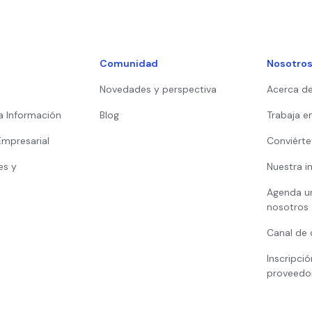
Comunidad
Nosotro
Novedades y perspectiva
Acerca d
a Información
Blog
Trabaja e
Empresarial
Conviérte
es y
Nuestra i
Agenda u
nosotros
Canal de 
Inscripci
proveedo