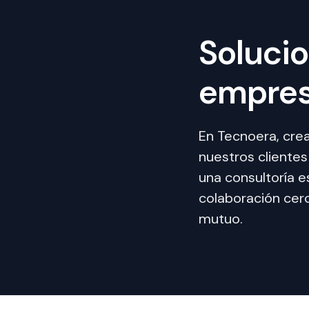
Solucio
empres
En Tecnoera, cre
nuestros cliente
una consultoría e
colaboración cer
mutuo.