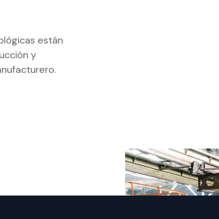
ológicas están
ucción y
anufacturero.