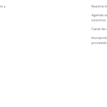
es y
Nuestra i
Agenda u
nosotros
Canal de 
Inscripci
proveedo