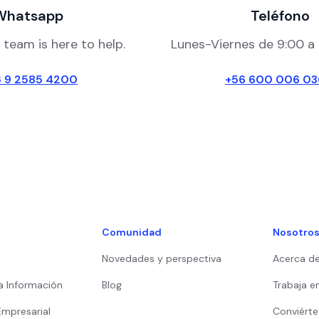
Whatsapp
Teléfono
 team is here to help.
Lunes-Viernes de 9:00 a 
6 9 2585 4200
+56 600 006 0
Comunidad
Nosotro
Novedades y perspectiva
Acerca d
a Información
Blog
Trabaja e
Empresarial
Conviérte