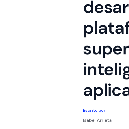
desar
plata
supe
inteli
aplic
Escrito por
Isabel Arrieta