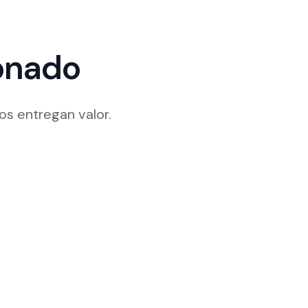
onado
s entregan valor.