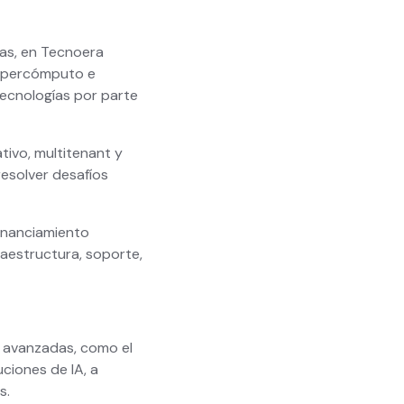
das, en Tecnoera
supercómputo e
s tecnologías por parte
ivo, multitenant y
 resolver desafíos
financiamiento
aestructura, soporte,
 avanzadas, como el
ciones de IA, a
s.