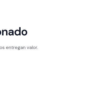
onado
s entregan valor.