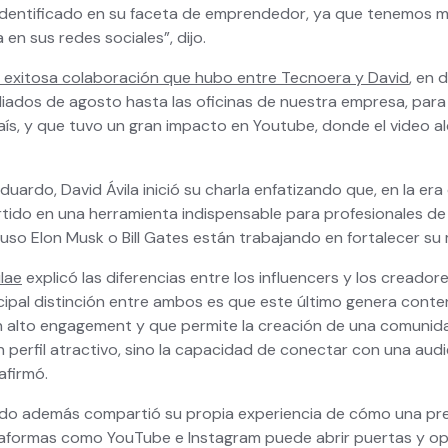
 identificado en su faceta de emprendedor, ya que tenemos 
a en sus redes sociales”, dijo.
a exitosa colaboración que hubo entre Tecnoera y David
, en 
iados de agosto hasta las oficinas de nuestra empresa, para 
aís, y que tuvo un gran impacto en Youtube, donde el video a
duardo, David Ávila inició su charla enfatizando que, en la era 
tido en una herramienta indispensable para profesionales de
so Elon Musk o Bill Gates están trabajando en fortalecer su
lae
explicó las diferencias entre los influencers y los creador
cipal distinción entre ambos es que este último genera conte
un alto engagement y que permite la creación de una comunid
 perfil atractivo, sino la capacidad de conectar con una audi
afirmó.
ido además compartió su propia experiencia de cómo una pre
taformas como YouTube e Instagram puede abrir puertas y o