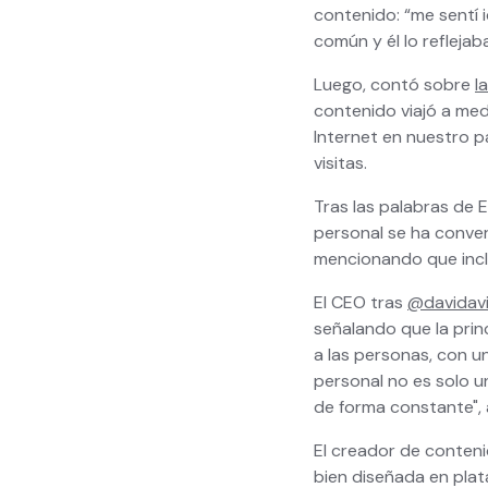
contenido: “me sentí
común y él lo reflejab
Luego, contó sobre
l
contenido viajó a med
Internet en nuestro p
visitas.
Tras las palabras de E
personal se ha conver
mencionando que inclu
El CEO tras
@davidavi
señalando que la prin
a las personas, con 
personal no es solo un
de forma constante", 
El creador de conten
bien diseñada en pla