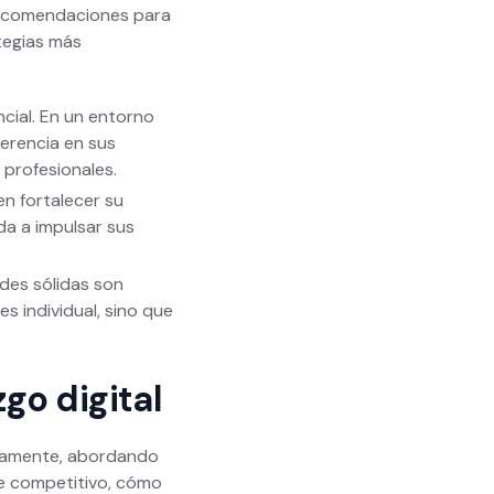
e recomendaciones para
tegias más
cial. En un entorno
herencia en sus
 profesionales.
en fortalecer su
da a impulsar sus
edes sólidas son
es individual, sino que
go digital
ivamente, abordando
e competitivo, cómo