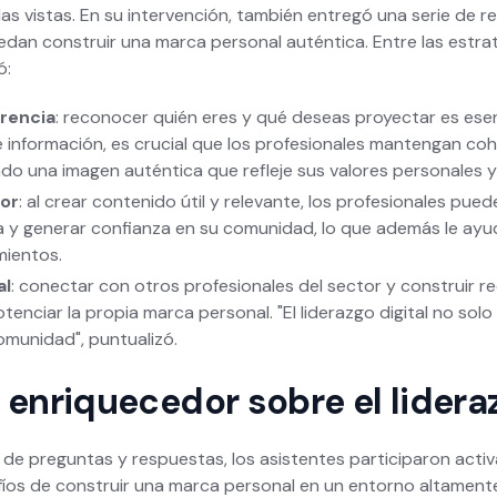
o las vistas. En su intervención, también entregó una serie d
edan construir una marca personal auténtica. Entre las estra
ó:
rencia
: reconocer quién eres y qué deseas proyectar es esen
e información, es crucial que los profesionales mantengan co
o una imagen auténtica que refleje sus valores personales y
or
: al crear contenido útil y relevante, los profesionales pued
a y generar confianza en su comunidad, lo que además le ayu
ientos.
al
: conectar con otros profesionales del sector y construir r
enciar la propia marca personal. "El liderazgo digital no solo 
omunidad", puntualizó.
 enriquecedor sobre el lideraz
 de preguntas y respuestas, los asistentes participaron act
íos de construir una marca personal en un entorno altament