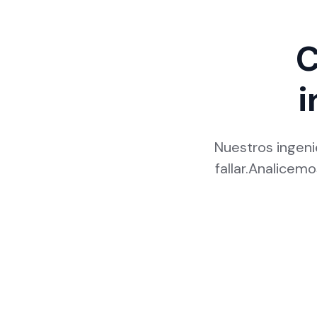
C
i
Nuestros ingen
fallar.Analicem