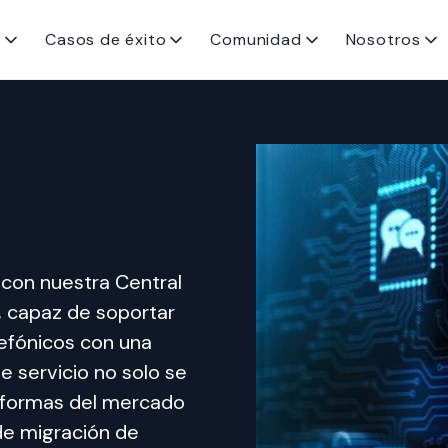
s
Casos de éxito
Comunidad
Nosotros
con nuestra Central 
, capaz de soportar 
efónicos con una 
te servicio no solo se 
taformas del mercado 
de migración de 