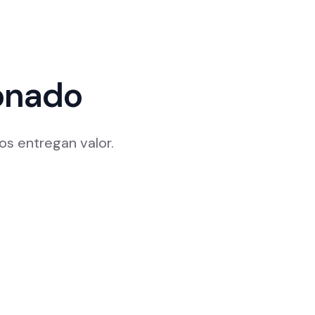
onado
s entregan valor.